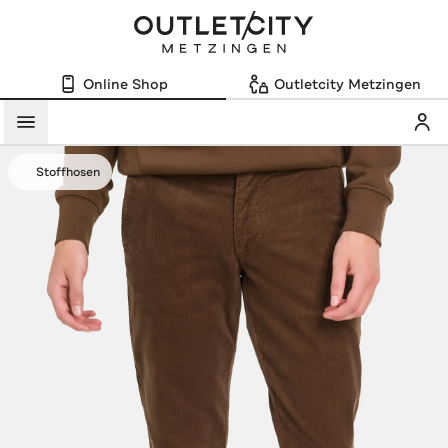
Online Shop
Outletcity Metzingen
Mein
Menü
Stoffhosen