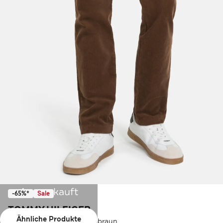
Ausverkauft
-65%*
Sale
TOMMY HILFIGER
Ähnliche Produkte
Cordhose 'Denton' dunkelbraun