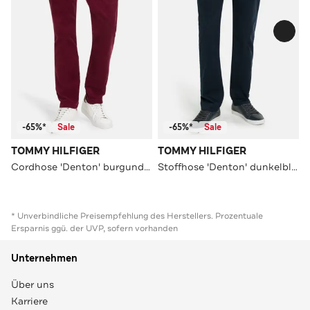
-65%*
Sale
-65%*
Sale
TOMMY HILFIGER
TOMMY HILFIGER
Cordhose 'Denton' burgunder
Stoffhose 'Denton' dunkelblau
* Unverbindliche Preisempfehlung des Herstellers. Prozentuale
Ersparnis ggü. der UVP, sofern vorhanden
Unternehmen
Über uns
Karriere