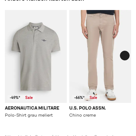
-49%*
Sale
-66%*
Sale
AERONAUTICA MILITARE
U.S. POLO ASSN.
Polo-Shirt grau meliert
Chino creme