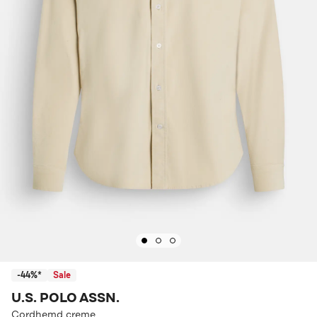
-44%*
Sale
U.S. POLO ASSN.
Cordhemd creme