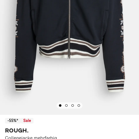
-55%*
Sale
ROUGH.
Collegejacke mehrfarbig