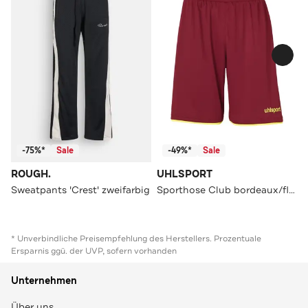
-75%*
Sale
-49%*
Sale
ROUGH.
UHLSPORT
Sweatpants 'Crest' zweifarbig
Sporthose Club bordeaux/fluo gelb Straight
* Unverbindliche Preisempfehlung des Herstellers. Prozentuale
Ersparnis ggü. der UVP, sofern vorhanden
Unternehmen
Über uns