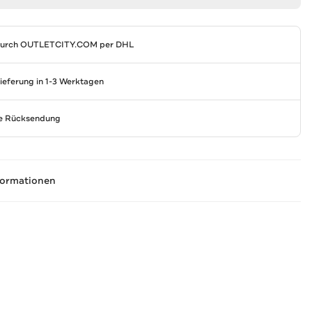
durch
OUTLETCITY.COM
per DHL
Lieferung in 1-3 Werktagen
se Rücksendung
formationen