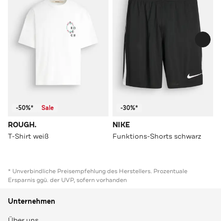
-50%*
Sale
-30%*
ROUGH.
NIKE
T-Shirt weiß
Funktions-Shorts schwarz
* Unverbindliche Preisempfehlung des Herstellers. Prozentuale
Ersparnis ggü. der UVP, sofern vorhanden
Unternehmen
Über uns