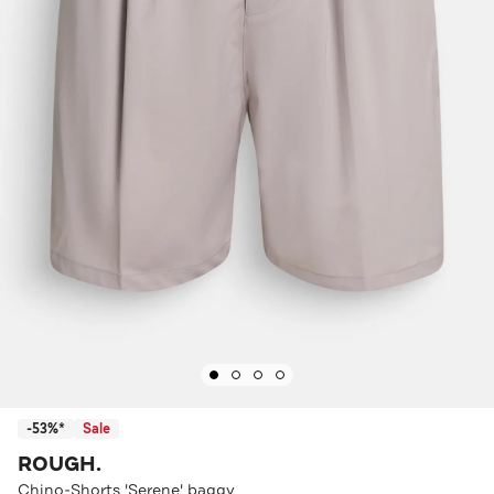
-53%*
Sale
ROUGH.
Chino-Shorts 'Serene' baggy