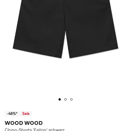
-48%*
Sale
WOOD WOOD
Chino-Shorts 'Fallon' schwarz