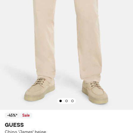
-45%*
Sale
GUESS
Chino 'James' beige