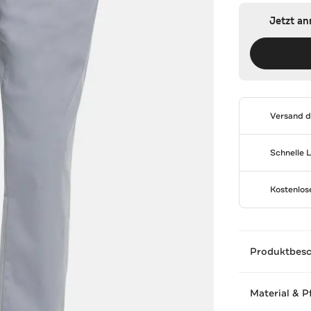
Jetzt a
Versand 
Schnelle 
Kostenlo
Produktbes
Material & P