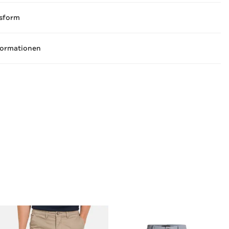
sform
formationen