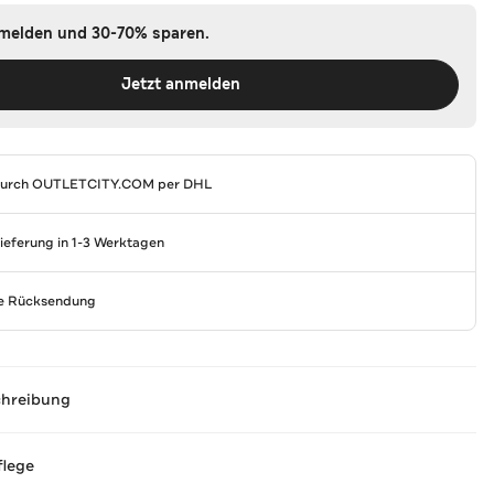
nmelden und 30-70% sparen.
Jetzt anmelden
durch
OUTLETCITY.COM
per DHL
Lieferung in 1-3 Werktagen
se Rücksendung
chreibung
flege