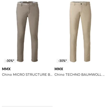
-30%*
-30%*
MMX
MMX
Chino MICRO STRUCTURE BAUMWOLL CHINO stone Slim
Chino TECHNO BAUMWOLL CHINO beige_en Slim