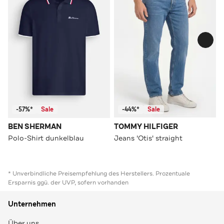
-57%*
Sale
-44%*
Sale
BEN SHERMAN
TOMMY HILFIGER
Polo-Shirt dunkelblau
Jeans 'Otis' straight
* Unverbindliche Preisempfehlung des Herstellers. Prozentuale
Ersparnis ggü. der UVP, sofern vorhanden
Unternehmen
Über uns