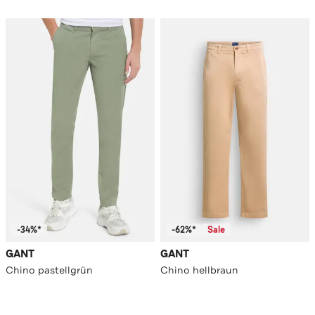
-34%*
-62%*
Sale
GANT
GANT
Chino pastellgrün
Chino hellbraun