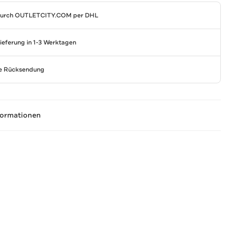
durch
OUTLETCITY.COM
per DHL
Lieferung in 1-3 Werktagen
se Rücksendung
formationen