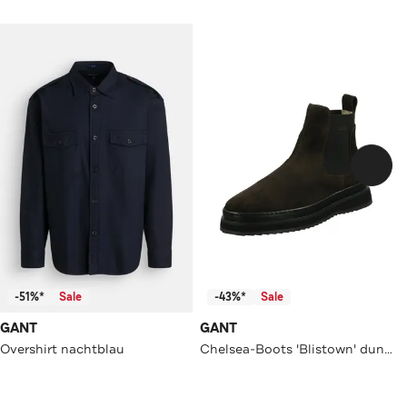
-51%*
Sale
-43%*
Sale
GANT
GANT
Overshirt nachtblau
Chelsea-Boots 'Blistown' dunkelbraun