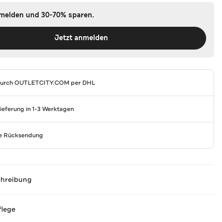
nmelden und 30-70% sparen.
Jetzt anmelden
durch
OUTLETCITY.COM
per DHL
Lieferung in 1-3 Werktagen
se Rücksendung
chreibung
flege