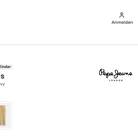
Anmelden
Kinder
NS
avy