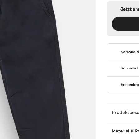
Jetzt a
Versand 
Schnelle 
Kostenlo
Produktbes
Material & P