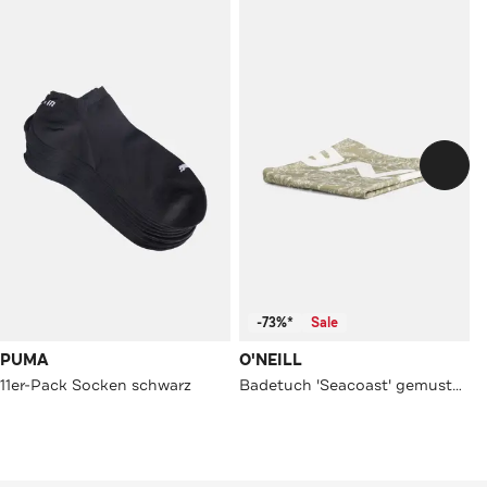
-73%*
Sale
PUMA
O'NEILL
11er-Pack Socken schwarz
Badetuch 'Seacoast' gemustert