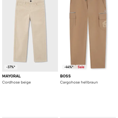
-37%*
-44%*
Sale
MAYORAL
BOSS
Cordhose beige
Cargohose hellbraun