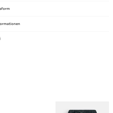
sform
formationen
S