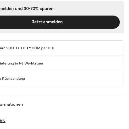
nmelden und 30-70% sparen.
Jetzt anmelden
durch
OUTLETCITY.COM
per DHL
Lieferung in 1-3 Werktagen
se Rücksendung
formationen
AN