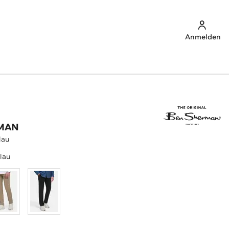
Anmelden
MAN
lau
lau