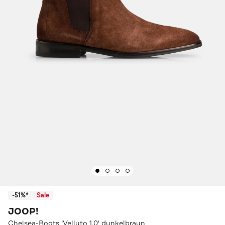
-51%*
Sale
JOOP!
Chelsea-Boots 'Velluto 1.0' dunkelbraun