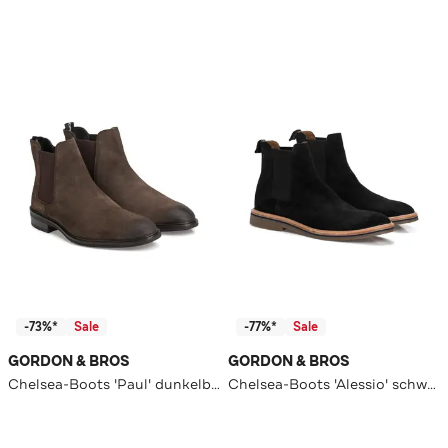
-73%*
Sale
-77%*
Sale
GORDON & BROS
GORDON & BROS
Chelsea-Boots 'Paul' dunkelbraun
Chelsea-Boots 'Alessio' schwarz