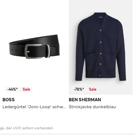
-44%*
Sale
-78%*
Sale
BOSS
BEN SHERMAN
Ledergürtel 'Joro-Loop' schwarz
Strickjacke dunkelblau
ggü. der UVP, sofern vorhanden