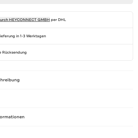
durch
HEYCONNECT GMBH
per DHL
Lieferung in 1-3 Werktagen
se Rücksendung
chreibung
formationen