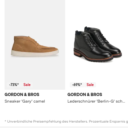
-73%*
Sale
-69%*
Sale
GORDON & BROS
GORDON & BROS
Sneaker 'Gary' camel
Lederschnürer 'Berlin-G' schwarz
* Unverbindliche Preisempfehlung des Herstellers. Prozentuale Ersparnis 