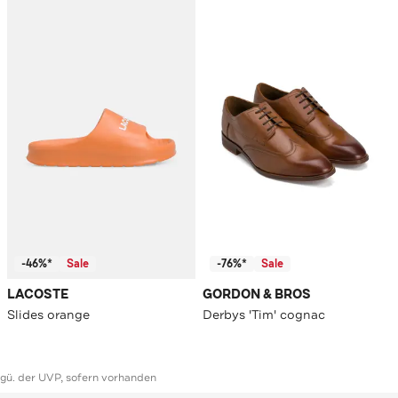
-46%*
Sale
-76%*
Sale
LACOSTE
GORDON & BROS
Slides orange
Derbys 'Tim' cognac
ggü. der UVP, sofern vorhanden