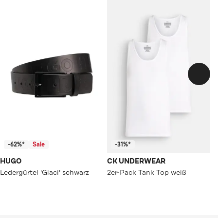
-62%*
Sale
-31%*
HUGO
CK UNDERWEAR
Ledergürtel 'Giaci' schwarz
2er-Pack Tank Top weiß