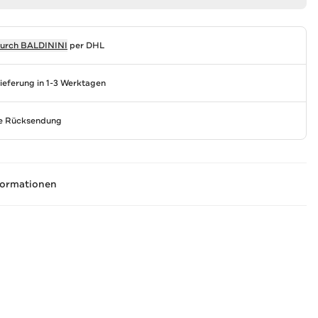
durch
BALDININI
per DHL
Lieferung in 1-3 Werktagen
se Rücksendung
formationen