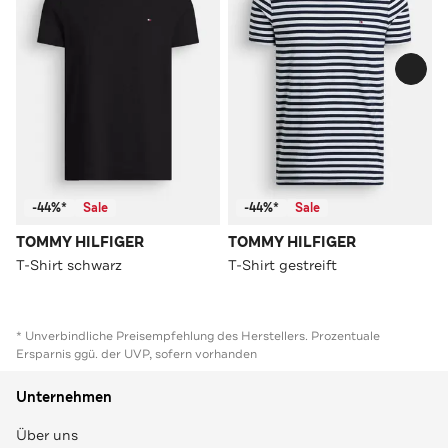
-44%*
Sale
-44%*
Sale
TOMMY HILFIGER
TOMMY HILFIGER
T-Shirt schwarz
T-Shirt gestreift
* Unverbindliche Preisempfehlung des Herstellers. Prozentuale
Ersparnis ggü. der UVP, sofern vorhanden
Unternehmen
Über uns