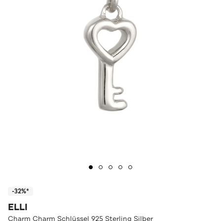
-32%*
ELLI
Charm Charm Schlüssel 925 Sterling Silber