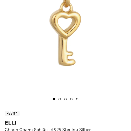
-33%*
ELLI
Charm Charm Schlüssel 925 Sterling Silber