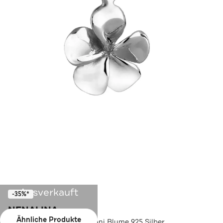
Ausverkauft
-35%*
NENALINA
Ähnliche Produkte
Charm Anhänger Frangipani Blume 925 Silber