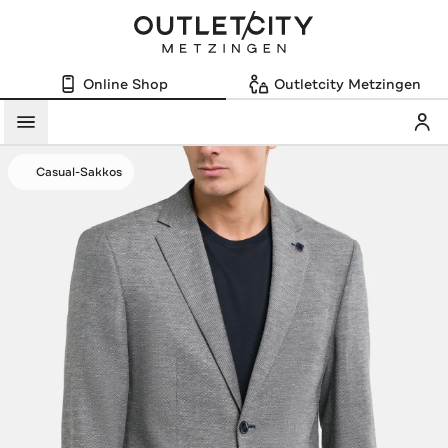
Online Shop
Outletcity Metzingen
Mein
Menü
Casual-Sakkos