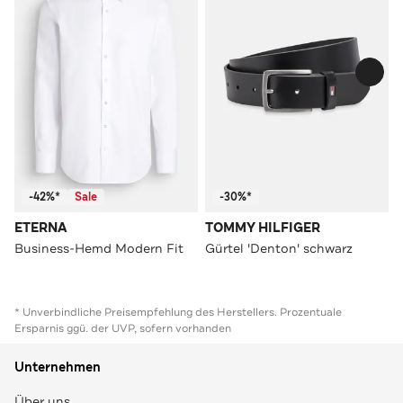
-42%*
Sale
-30%*
ETERNA
TOMMY HILFIGER
Business-Hemd Modern Fit
Gürtel 'Denton' schwarz
* Unverbindliche Preisempfehlung des Herstellers. Prozentuale
Ersparnis ggü. der UVP, sofern vorhanden
Unternehmen
Über uns