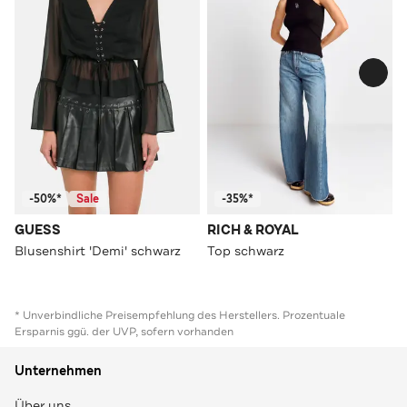
-50%*
Sale
-35%*
GUESS
RICH & ROYAL
Blusenshirt 'Demi' schwarz
Top schwarz
* Unverbindliche Preisempfehlung des Herstellers. Prozentuale
Ersparnis ggü. der UVP, sofern vorhanden
Unternehmen
Über uns