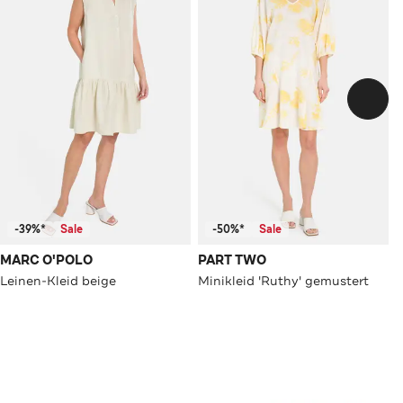
-39%*
Sale
-50%*
Sale
MARC O'POLO
PART TWO
Leinen-Kleid beige
Minikleid 'Ruthy' gemustert