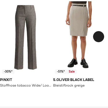
-30%*
-51%*
Sale
PINXIT
S.OLIVER BLACK LABEL
Stoffhose tobacco Wide/ Loose Fit
Bleistiftrock greige