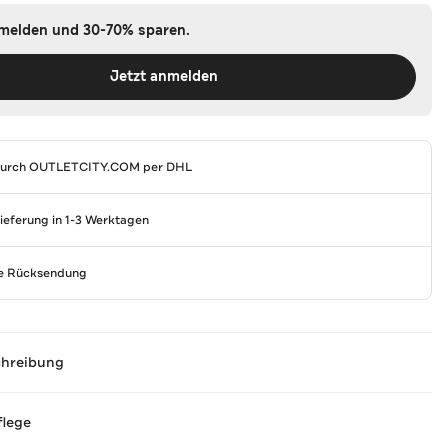
nmelden und 30-70% sparen.
Jetzt anmelden
durch
OUTLETCITY.COM
per DHL
Lieferung in 1-3 Werktagen
se Rücksendung
chreibung
flege