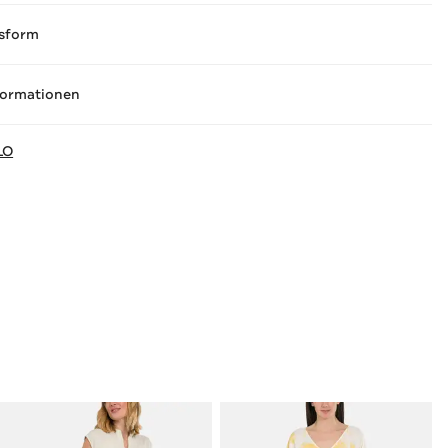
sform
formationen
LO