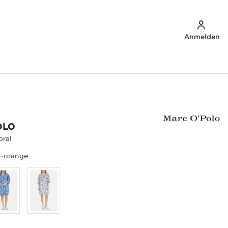
Anmelden
OLO
oral
e-orange