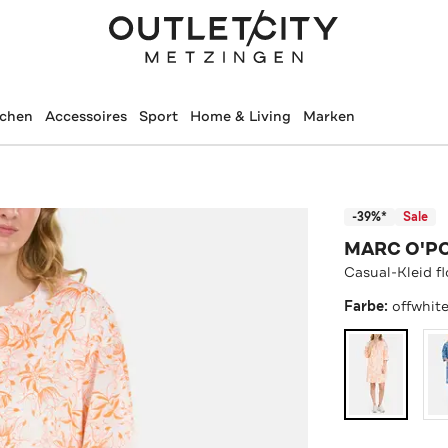
schen
Accessoires
Sport
Home & Living
Marken
-39%*
Sale
MARC O'P
Casual-Kleid fl
Farbe:
offwhit