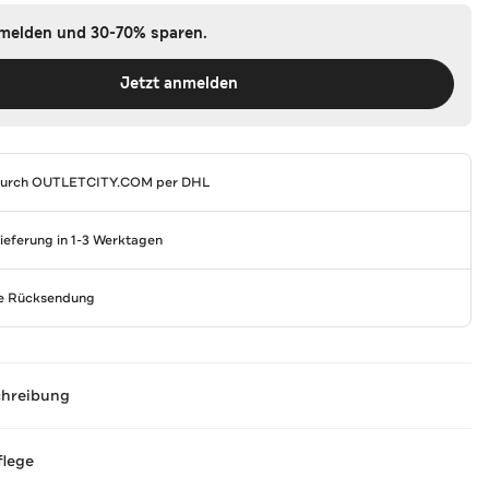
nmelden und 30-70% sparen.
Jetzt anmelden
durch
OUTLETCITY.COM
per DHL
Lieferung in 1-3 Werktagen
se Rücksendung
chreibung
flege