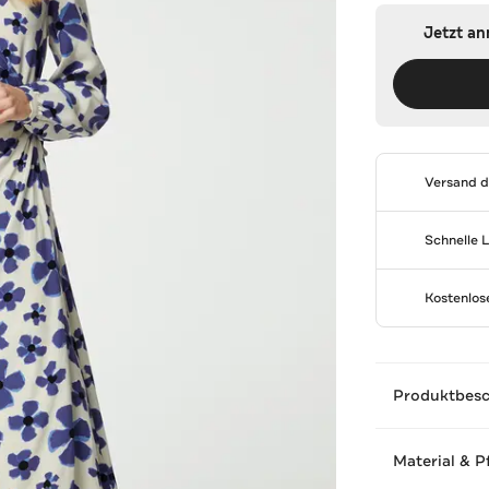
Jetzt a
Versand 
Schnelle 
Kostenlo
Produktbes
Material & P