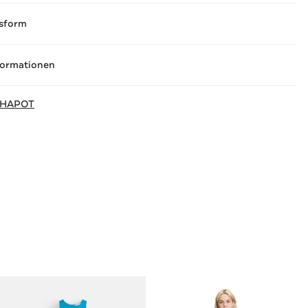
sform
formationen
CHAPOT