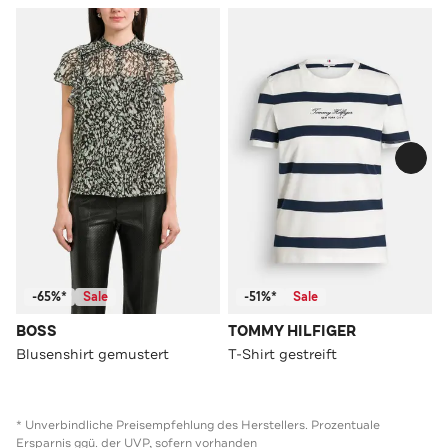
-65%*
Sale
-51%*
Sale
BOSS
TOMMY HILFIGER
Blusenshirt gemustert
T-Shirt gestreift
* Unverbindliche Preisempfehlung des Herstellers. Prozentuale
Ersparnis ggü. der UVP, sofern vorhanden