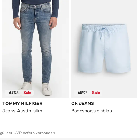
-65%*
Sale
-65%*
Sale
TOMMY HILFIGER
CK JEANS
Jeans 'Austin' slim
Badeshorts eisblau
ggü. der UVP, sofern vorhanden