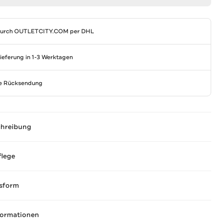
durch
OUTLETCITY.COM
per DHL
Lieferung in 1-3 Werktagen
se Rücksendung
chreibung
flege
sform
formationen