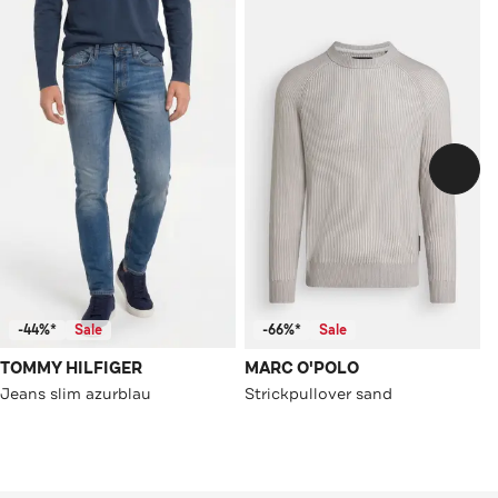
-44%*
Sale
-66%*
Sale
TOMMY HILFIGER
MARC O'POLO
Jeans slim azurblau
Strickpullover sand