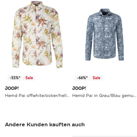
-55%*
Sale
-66%*
Sale
JOOP!
JOOP!
Hemd Pai offwhite/ocker/hellbraun Slim Fit
Hemd Pai in Grau/Blau gemustert
Andere Kunden kauften auch