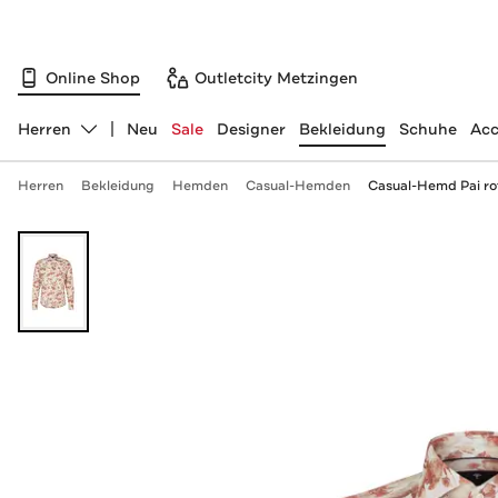
Online Shop
Outletcity Metzingen
Herren
Neu
Sale
Designer
Bekleidung
Schuhe
Acc
Abteilung ändern, ausgewählt:
Herren
Bekleidung
Hemden
Casual-Hemden
Casual-Hemd Pai rot