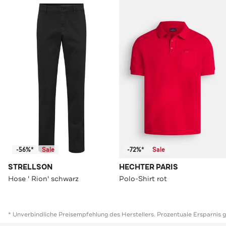
-56%*
Sale
-72%*
Sale
STRELLSON
HECHTER PARIS
Hose ' Rion' schwarz
Polo-Shirt rot
* Unverbindliche Preisempfehlung des Herstellers. Prozentuale Ersparnis 