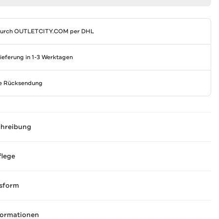
durch
OUTLETCITY.COM
per DHL
Lieferung in 1-3 Werktagen
se Rücksendung
chreibung
flege
sform
formationen