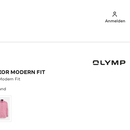
Anmelden
XOR MODERN FIT
odern Fit
and