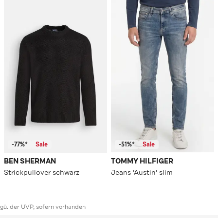
-77%*
Sale
-51%*
Sale
BEN SHERMAN
TOMMY HILFIGER
Strickpullover schwarz
Jeans 'Austin' slim
ggü. der UVP, sofern vorhanden