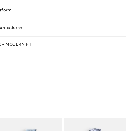
sform
formationen
OR MODERN FIT