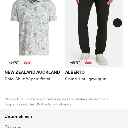
-57%*
Sale
-68%*
Sale
NEW ZEALAND AUCKLAND
ALBERTO
Polo-Shirt 'Vipan' floral
Chino 'Lou' graugrün
* Unverbindliche Preisempfehlung des Herstellers. Prozentuale
Ersparnis ggü. der UVP, sofern vorhanden
Unternehmen
Über uns