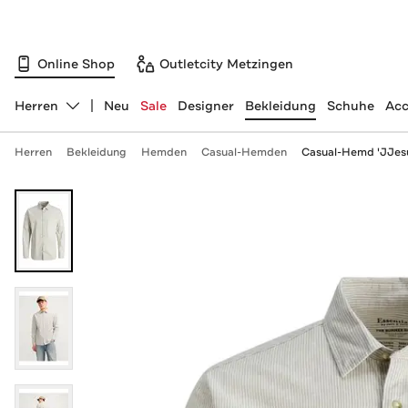
Online Shop
Outletcity Metzingen
Herren
Neu
Sale
Designer
Bekleidung
Schuhe
Acc
Abteilung ändern, ausgewählt:
Herren
Bekleidung
Hemden
Casual-Hemden
Casual-Hemd 'JJesu