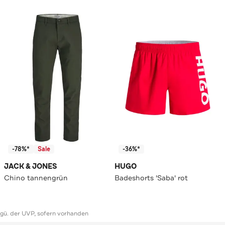
-78%*
Sale
-36%*
JACK & JONES
HUGO
Chino tannengrün
Badeshorts 'Saba' rot
ggü. der UVP, sofern vorhanden