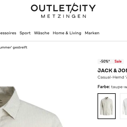
essoires
Sport
Wäsche
Home & Living
Marken
mmer' gestreift
-50%*
Sale
JACK & JO
Casual-Hemd '
Farbe:
taupe-w