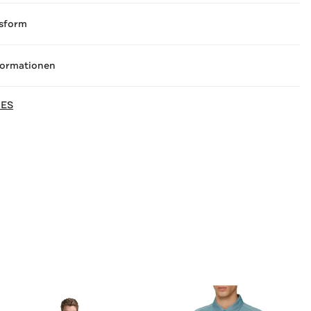
sform
formationen
NES