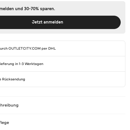
nmelden und 30-70% sparen.
Jetzt anmelden
durch
OUTLETCITY.COM
per DHL
Lieferung in 1-3 Werktagen
se Rücksendung
chreibung
flege