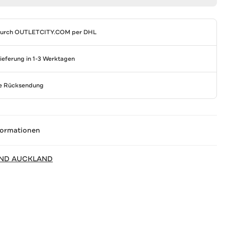
durch
OUTLETCITY.COM
per DHL
Lieferung in 1-3 Werktagen
se Rücksendung
formationen
ND AUCKLAND