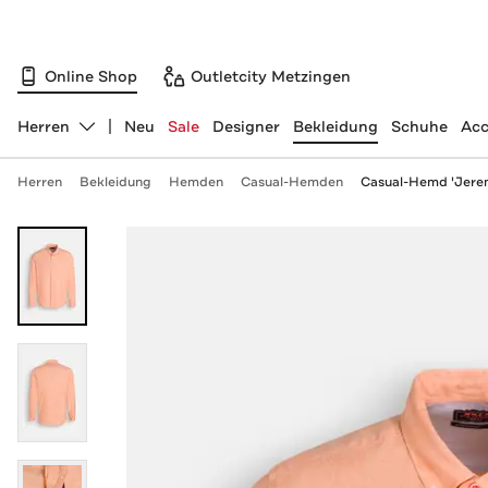
Online Shop
Outletcity Metzingen
Herren
Neu
Sale
Designer
Bekleidung
Schuhe
Acc
Abteilung ändern, ausgewählt:
Herren
Bekleidung
Hemden
Casual-Hemden
Casual-Hemd 'Jerem