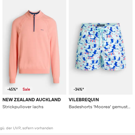
-45%*
Sale
-34%*
NEW ZEALAND AUCKLAND
VILEBREQUIN
Strickpullover lachs
Badeshorts 'Moorea' gemustert
ggü. der UVP, sofern vorhanden