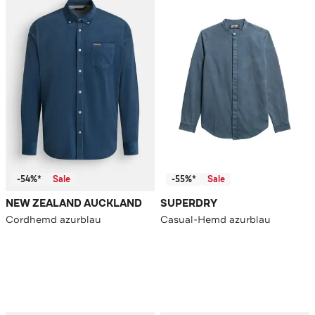
-54%*
Sale
-55%*
Sale
NEW ZEALAND AUCKLAND
SUPERDRY
Cordhemd azurblau
Casual-Hemd azurblau