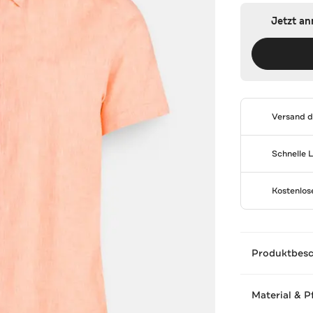
Jetzt a
Versand 
Schnelle 
Kostenlo
Produktbes
Material & P