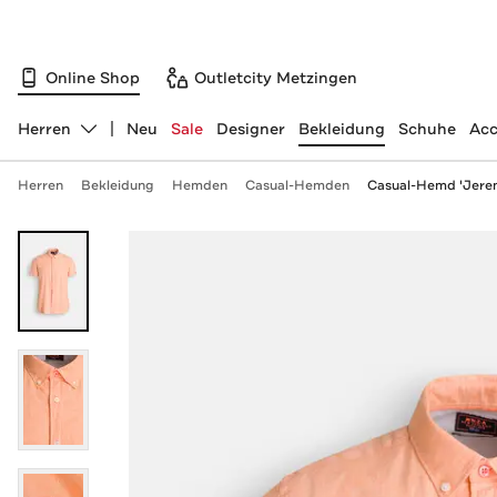
Online Shop
Outletcity Metzingen
Herren
Neu
Sale
Designer
Bekleidung
Schuhe
Acc
Abteilung ändern, ausgewählt:
Herren
Bekleidung
Hemden
Casual-Hemden
Casual-Hemd 'Jerem