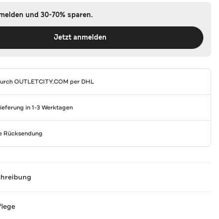
nmelden und 30-70% sparen.
Jetzt anmelden
durch
OUTLETCITY.COM
per DHL
Lieferung in 1-3 Werktagen
se Rücksendung
chreibung
flege