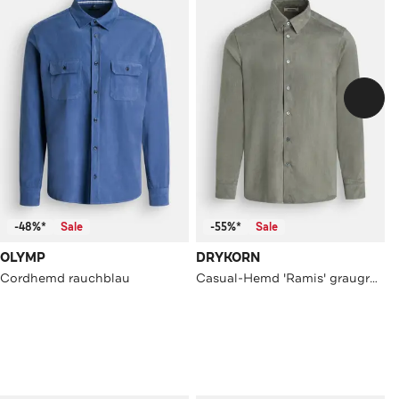
-48%*
Sale
-55%*
Sale
OLYMP
DRYKORN
Cordhemd rauchblau
Casual-Hemd 'Ramis' graugrün