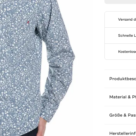
Versand 
Schnelle 
Kostenlo
Produktbes
Material & P
Größe & Pas
Herstellerin