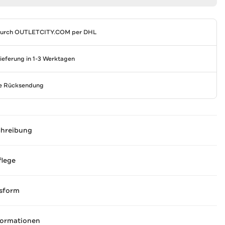
durch
OUTLETCITY.COM
per DHL
Lieferung in 1-3 Werktagen
se Rücksendung
chreibung
flege
sform
formationen