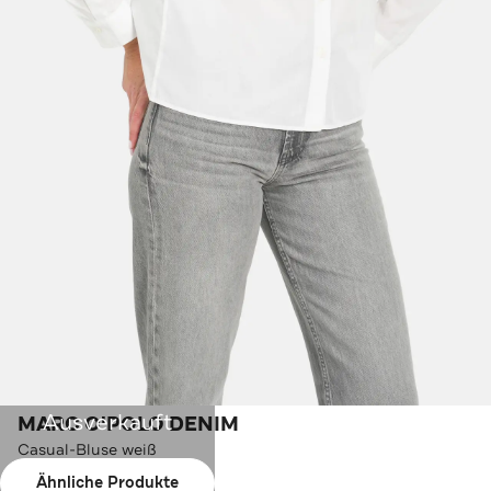
Ausverkauft
MARC O'POLO DENIM
Casual-Bluse weiß
Ähnliche Produkte
Farbe:
weiß