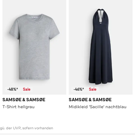
-48%*
Sale
-46%*
Sale
SAMSØE & SAMSØE
SAMSØE & SAMSØE
T-Shirt hellgrau
Midikleid 'Sacille' nachtblau
ggü. der UVP, sofern vorhanden