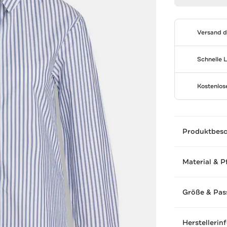
Versand 
Schnelle 
Kostenlo
Produktbes
Material & P
Größe & Pas
Herstellerin