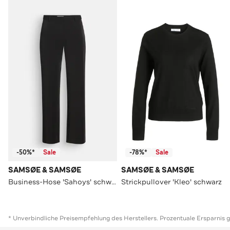
-50%*
Sale
-78%*
Sale
SAMSØE & SAMSØE
SAMSØE & SAMSØE
Business-Hose 'Sahoys' schwarz
Strickpullover 'Kleo' schwarz
* Unverbindliche Preisempfehlung des Herstellers. Prozentuale Ersparnis 