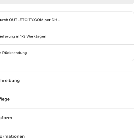
durch
OUTLETCITY.COM
per DHL
Lieferung in 1-3 Werktagen
se Rücksendung
chreibung
flege
sform
formationen