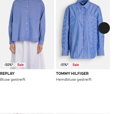
-50%*
Sale
-51%*
Sale
REPLAY
TOMMY HILFIGER
Bluse gestreift
Hemdbluse gestreift