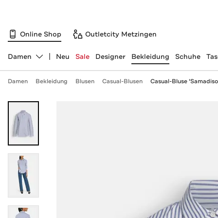
Online Shop
Outletcity Metzingen
Damen
Neu
Sale
Designer
Bekleidung
Schuhe
Ta
Abteilung ändern, ausgewählt:
Damen
Bekleidung
Blusen
Casual-Blusen
Casual-Bluse 'Samadiso