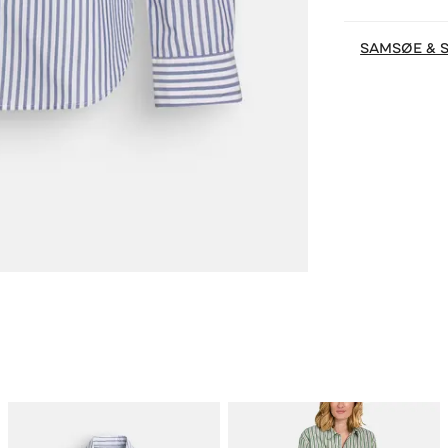
SAMSØE & 