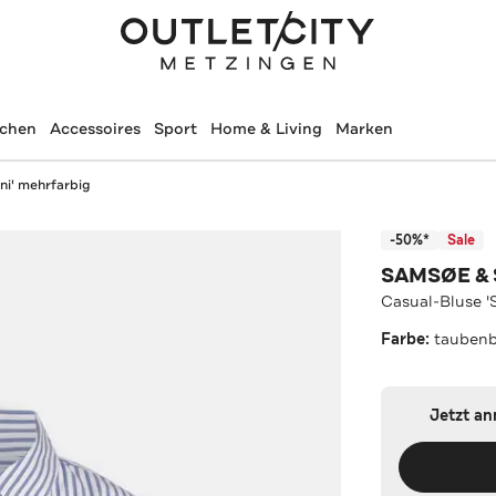
schen
Accessoires
Sport
Home & Living
Marken
ni' mehrfarbig
-50%*
Sale
SAMSØE &
Casual-Bluse '
Farbe:
taubenb
Jetzt a