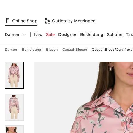
Online Shop
Outletcity Metzingen
Damen
Neu
Sale
Designer
Bekleidung
Schuhe
Ta
Abteilung ändern, ausgewählt:
Damen
Bekleidung
Blusen
Casual-Blusen
Casual-Bluse 'Jun' flora