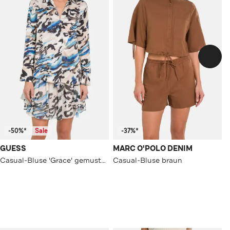
-50%*
Sale
-37%*
GUESS
MARC O'POLO DENIM
Casual-Bluse 'Grace' gemustert
Casual-Bluse braun