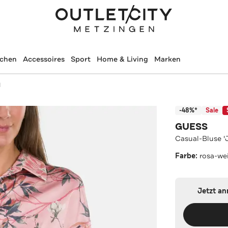
schen
Accessoires
Sport
Home & Living
Marken
l
-48%*
Sale
GUESS
Casual-Bluse 'J
Farbe:
rosa-we
Jetzt a