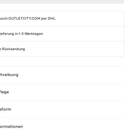
durch
OUTLETCITY.COM
per DHL
Lieferung in 1-3 Werktagen
se Rücksendung
chreibung
flege
sform
formationen