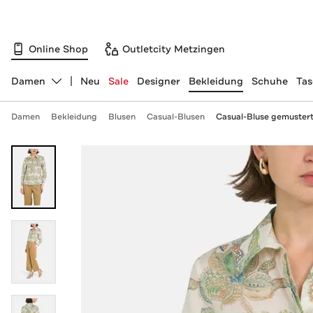
Online Shop
Outletcity Metzingen
Damen
Neu
Sale
Designer
Bekleidung
Schuhe
Ta
Abteilung ändern, ausgewählt:
Damen
Bekleidung
Blusen
Casual-Blusen
Casual-Bluse gemuster