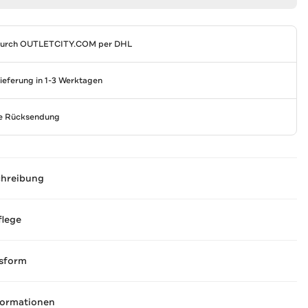
durch
OUTLETCITY.COM
per DHL
Lieferung in 1-3 Werktagen
se Rücksendung
chreibung
flege
sform
formationen