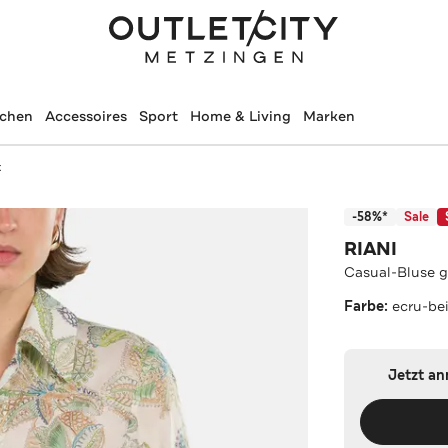
schen
Accessoires
Sport
Home & Living
Marken
t
-58%*
Sale
RIANI
Casual-Bluse 
Farbe:
ecru-be
Jetzt a