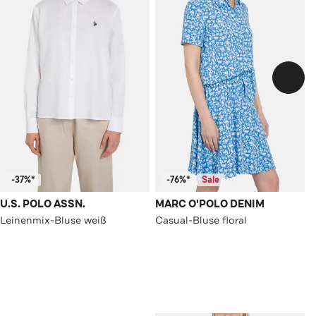
-37%*
-76%*
Sale
U.S. POLO ASSN.
MARC O'POLO DENIM
Leinenmix-Bluse weiß
Casual-Bluse floral