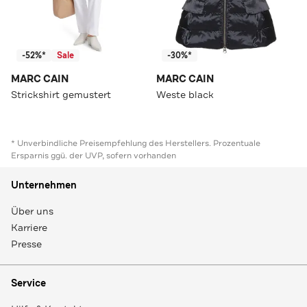
-52%*
Sale
-30%*
MARC CAIN
MARC CAIN
Strickshirt gemustert
Weste black
* Unverbindliche Preisempfehlung des Herstellers. Prozentuale
Ersparnis ggü. der UVP, sofern vorhanden
Unternehmen
Über uns
Karriere
Presse
Service