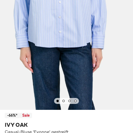
-66%*
Sale
IVY OAK
Casual-Bluse 'Evonne' gestreift