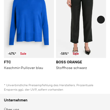
-47%*
Sale
-58%*
Sale
FTC
BOSS ORANGE
Kaschmir-Pullover blau
Stoffhose schwarz
* Unverbindliche Preisempfehlung des Herstellers. Prozentuale
Ersparnis ggü. der UVP, sofern vorhanden
Unternehmen
Über uns