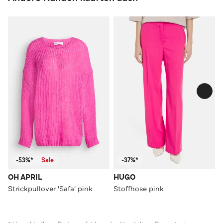
-53%*
Sale
-37%*
OH APRIL
HUGO
Strickpullover 'Safa' pink
Stoffhose pink