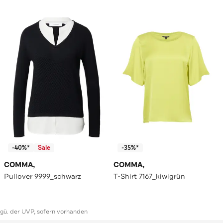
-40%*
Sale
-35%*
COMMA,
COMMA,
Pullover 9999_schwarz
T-Shirt 7167_kiwigrün
ggü. der UVP, sofern vorhanden