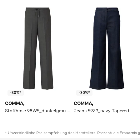
-30%*
-30%*
COMMA,
COMMA,
Stoffhose 98W5_dunkelgrau Tapered
Jeans 59Z9_navy Tapered
* Unverbindliche Preisempfehlung des Herstellers. Prozentuale Ersparnis 