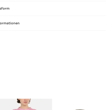
sform
formationen