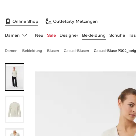
Online Shop
Outletcity Metzingen
Damen
Neu
Sale
Designer
Bekleidung
Schuhe
Ta
Abteilung ändern, ausgewählt:
Damen
Bekleidung
Blusen
Casual-Blusen
Casual-Bluse 9302_bei