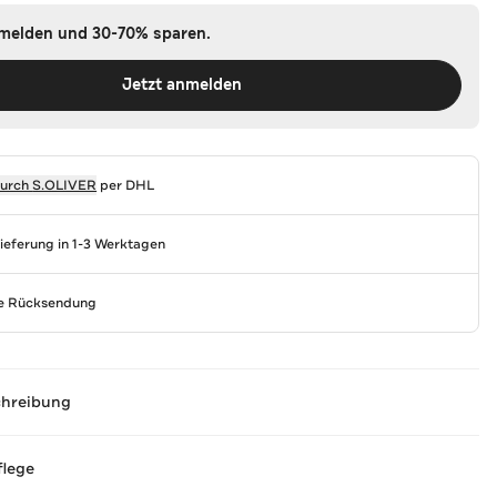
nmelden und 30-70% sparen.
Jetzt anmelden
durch
S.OLIVER
per DHL
Lieferung in 1-3 Werktagen
se Rücksendung
chreibung
flege