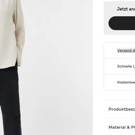
Jetzt a
Versand 
Schnelle 
Kostenlo
Produktbes
Material & P