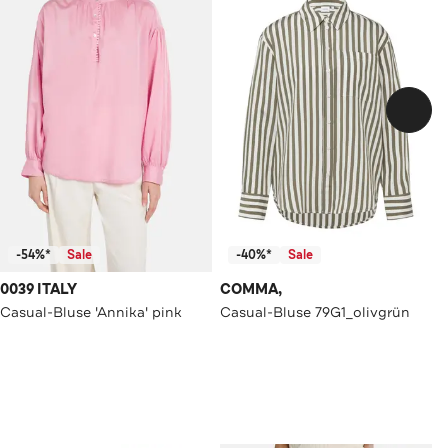
-54%*
Sale
-40%*
Sale
0039 ITALY
COMMA,
Casual-Bluse 'Annika' pink
Casual-Bluse 79G1_olivgrün