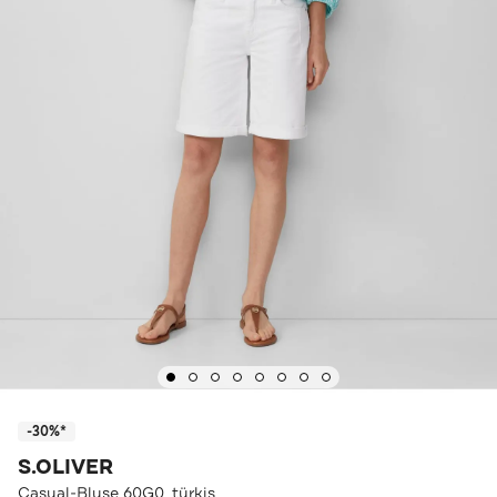
-30%*
S.OLIVER
Casual-Bluse 60G0_türkis