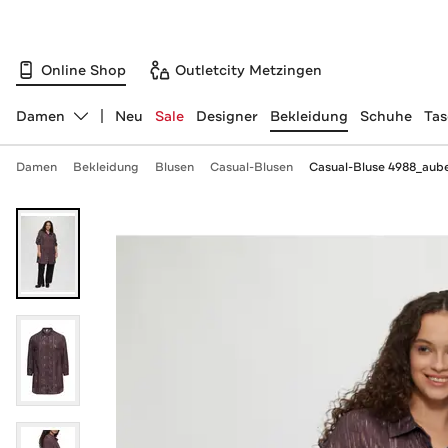
Online Shop
Outletcity Metzingen
Damen
Neu
Sale
Designer
Bekleidung
Schuhe
Ta
Abteilung ändern, ausgewählt:
Damen
Bekleidung
Blusen
Casual-Blusen
Casual-Bluse 4988_aub