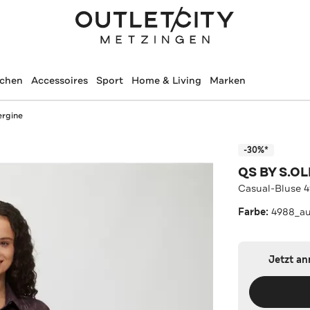
schen
Accessoires
Sport
Home & Living
Marken
ergine
-30%*
QS BY S.OL
Casual-Bluse 
Farbe:
4988_au
Jetzt a