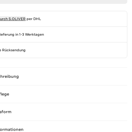
durch
S.OLIVER
per DHL
Lieferung in 1-3 Werktagen
se Rücksendung
chreibung
flege
sform
formationen