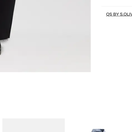
QS BY S.OLI