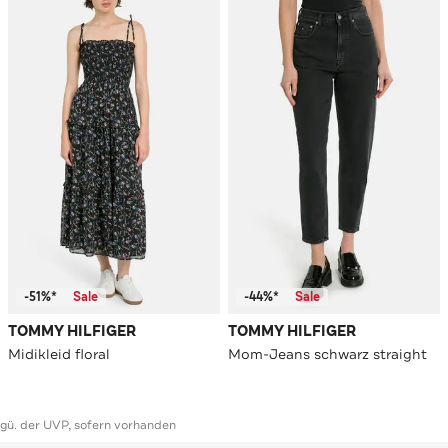
-51%*
Sale
-44%*
Sale
TOMMY HILFIGER
TOMMY HILFIGER
Midikleid floral
Mom-Jeans schwarz straight
ggü. der UVP, sofern vorhanden