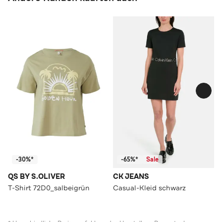
-30%*
-65%*
Sale
QS BY S.OLIVER
CK JEANS
T-Shirt 72D0_salbeigrün
Casual-Kleid schwarz