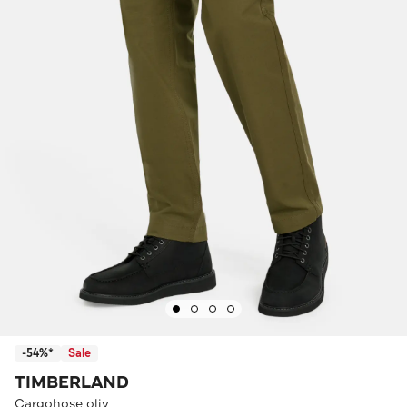
-54%*
Sale
TIMBERLAND
Cargohose oliv