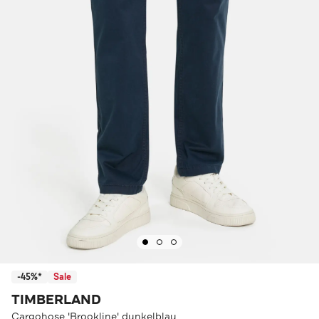
-45%*
Sale
TIMBERLAND
Cargohose 'Brookline' dunkelblau