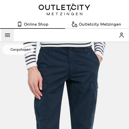
Online Shop
Outletcity Metzingen
Mein
Menü
Cargohosen