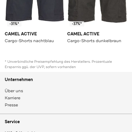
-31%*
-37%*
CAMEL ACTIVE
CAMEL ACTIVE
Cargo-Shorts nachtblau
Cargo-Shorts dunkelbraun
* Unverbindliche Preisempfehlung des Herstellers. Prozentuale
Ersparnis ggü. der UVP, sofern vorhanden
Unternehmen
Über uns
Karriere
Presse
Service