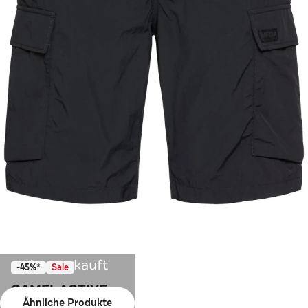
Ausverkauft
-45%*
Sale
CAMEL ACTIVE
Ähnliche Produkte
Cargo-Shorts nachtblau