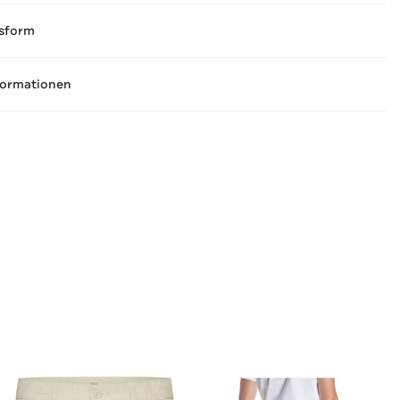
sform
formationen