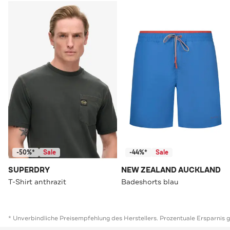
-50%*
Sale
-44%*
Sale
SUPERDRY
NEW ZEALAND AUCKLAND
T-Shirt anthrazit
Badeshorts blau
* Unverbindliche Preisempfehlung des Herstellers. Prozentuale Ersparnis 