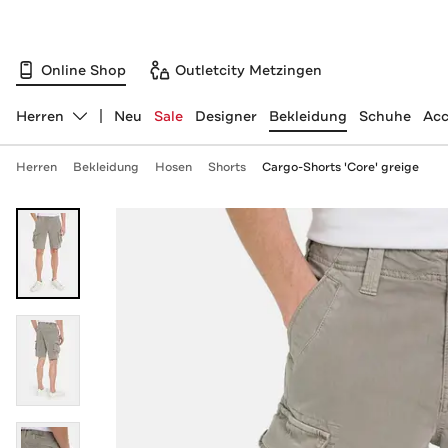
Online Shop
Outletcity Metzingen
Herren
Neu
Sale
Designer
Bekleidung
Schuhe
Acc
Abteilung ändern, ausgewählt:
Herren
Bekleidung
Hosen
Shorts
Cargo-Shorts 'Core' greige