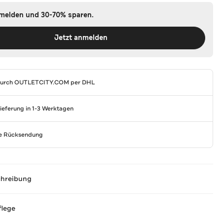
nmelden und 30-70% sparen.
Jetzt anmelden
durch
OUTLETCITY.COM
per DHL
Lieferung in 1-3 Werktagen
se Rücksendung
chreibung
flege