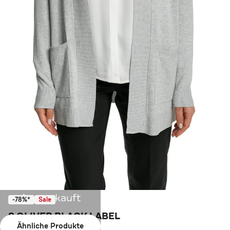
Ausverkauft
-78%*
Sale
S.OLIVER BLACK LABEL
Ähnliche Produkte
Cardigan hellgrau